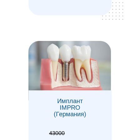
ДО и неделя ПОСЛЕ
дня рождения
Наши
услуги
Лечение зубов
Имплантация
Удаление зубов