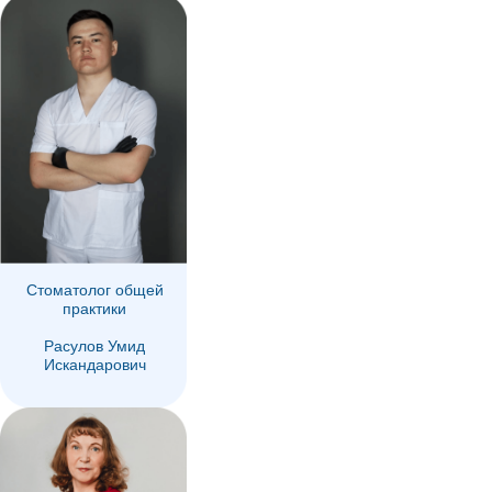
Челюскинцев, 9
ежедневно
тел. 50-17-05
с 9.00 до
01.00
Стоматолог общей
практики
Расулов Умид
Искандарович
Возрождения, 86
ежедневно
тел. 8 (921) 135-40-
с 9.00 до
40
18.00