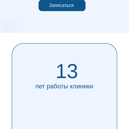
Записаться
Выгодные
предложения
C 05.05 по 31.05 2025
Лечение второго зуба
по кариесу
-15%