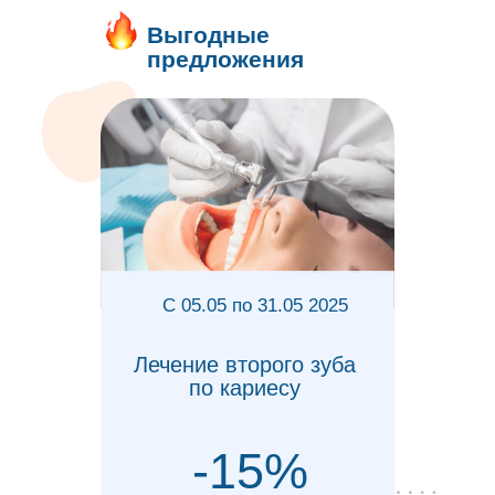
Металлокерамическая
коронка
14500
11500₽
Скидка 10% для
именинников
Акция действует за неделю